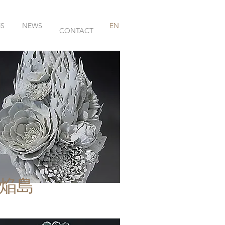
MS
NEWS
EN
CONTACT
焔島