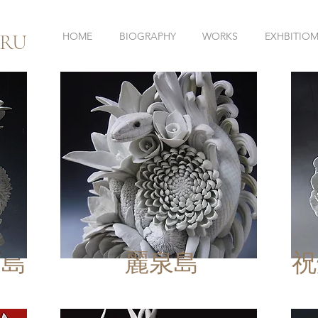
RU
HOME
BIOGRAPHY
WORKS
EXHBITIO
る島
麗泉島
祝